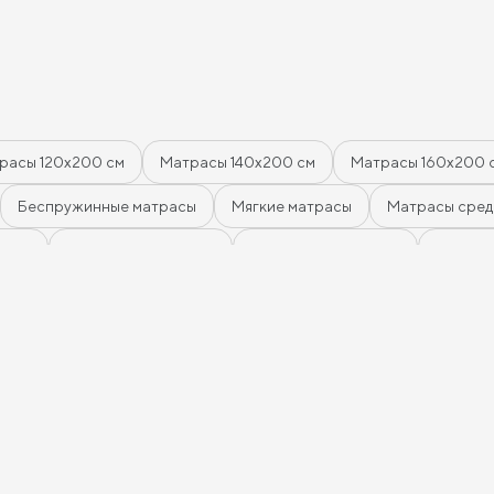
качество - приемлем
быстрый срок изгот
высокое качество се
ближайшее время за
одеяло и тумбы. Спа
качество!
расы 120х200 см
Матрасы 140х200 см
Матрасы 160x200 
Беспружинные матрасы
Мягкие матрасы
Матрасы сред
нами
Матрасы из латекса
Кокосовые матрасы
Матрасы
Матрасы с 5 зонами жесткости
Матрасы с 7 зонами жестко
Матрасы для кроватей трансформеров
Тонкие мягкие матра
0 см
Односпальные матрасы 90х200
Односпальные пруж
20 см
Пружинные матрасы 140 см
Пружинные матрасы 160
сы 90х200 см
Пружинные матрасы 120х200 см
Пружинны