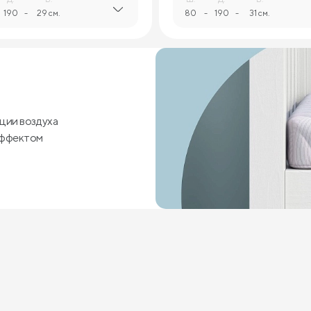
190
-
29 см.
80
-
190
-
31 см.
ции воздуха
эффектом