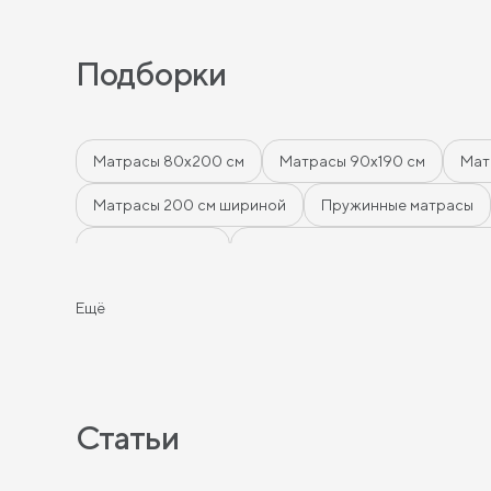
Подборки
Матрасы 80х200 см
Матрасы 90х190 см
Мат
Матрасы 200 см шириной
Пружинные матрасы
Тонкие матрасы
Матрасы с независимыми пружи
Матрасы с эффектом памяти
Высокие матрасы
Ещё
Двуспальные матрасы
Матрасы для кроватей
Односпальные матрасы 80х190
Матрасы 200x20
Пружинные матрасы 80 см
Пружинные матрасы 1
Статьи
Пружинные матрасы 80х190 см
Пружинные матра