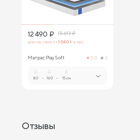
12 490
₽
15 613
₽
или частями от
1 040
₽ в мес.
Матрас Play Soft
5.0
3
Ш.
Д.
В.
80
-
160
-
15 см.
Отзывы