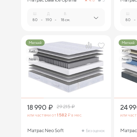
4.8
5
Ш.
Д.
В.
Ш.
80
-
190
-
18 см.
80
-
Мягкий
Мягкий
Хит
Хит
New
New
2
18 990
₽
24 9
29 215
₽
или частями от
1 582
₽ в мес.
или час
Матрас Neo Soft
Матрас 
Без оценок