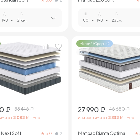
5.0
2
Д.
В.
Ш.
Д.
В.
190
-
21 см.
80
-
190
-
23 см.
Мягкий/Средний
Хит
2
2
90
₽
27 990
₽
38 446
₽
46 650
₽
тями от
2 082
₽ в мес.
или частями от
2 332
₽ в мес.
Next Soft
Матрас Dianta Optima
5.0
2