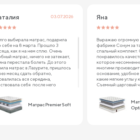
аталия 
Яна
03.07.2026
лго выбирала матрас, подарила
Выражаю огромную 
о себе на 8 марта. Прошло 3
фабрике Сонум за т
сяца, как я на нем сплю. Очень
спальный комплект.
обный матрас, ничего не затекает,
понравилось качеств
ина перестала болеть. До этого
которое несомненно
пила матрас в Лазурите, пришлось
многими производит
рез месяц сдать обратно,
основание, удобное 
овалилась вся середина,
какие мягкие углы у 
вствовала себя после него
Съемный царговый че
валидом , болело все тело, и шея, и
что ткань в углах не 
ина, и плечи. Рекомендую матрас
с предыдущей крова
мпании Сонум к покупке, пока не
производителя прим
Мат
Матрас Premier Soft
жалела ни дня . Спасибо большое
это случилось. А мат
Opt
 крепкий сон!!!
отдельный шедевр! 
большой вес, очень
поддержка во время 
очень приятный сон 
матрасе. Преимущес