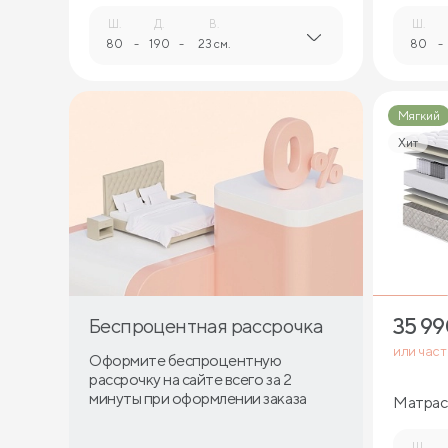
Ш.
Д.
В.
Ш.
80
-
190
-
23 см.
80
-
Мягкий
Хит
35 9
Беспроцентная рассрочка
или час
Оформите беспроцентную
рассрочку на сайте всего за 2
минуты при оформлении заказа
Матрас 
Ш.