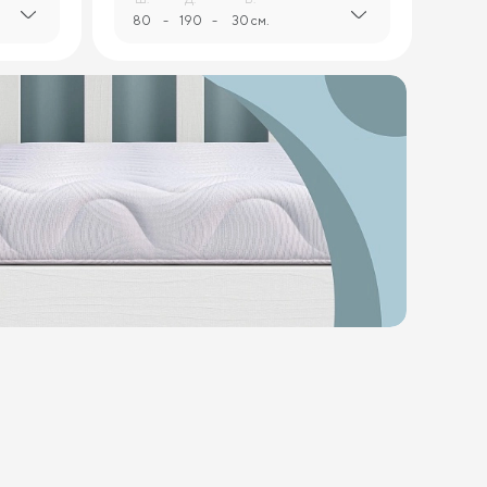
80
-
190
-
30 см.