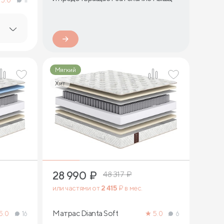
5.0
11
Мягкий
Хит
2
28 990
₽
48 317
₽
или частями от
2 415
₽ в мес.
Матрас Dianta Soft
5.0
16
5.0
6