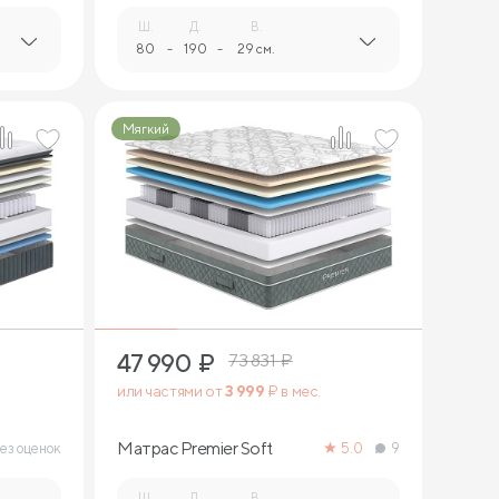
Ш.
Д.
В.
80
-
190
-
29 см.
Мягкий
2
47 990
₽
73 831
₽
или частями от
3 999
₽ в мес.
Матрас Premier Soft
ез оценок
5.0
9
Ш.
Д.
В.