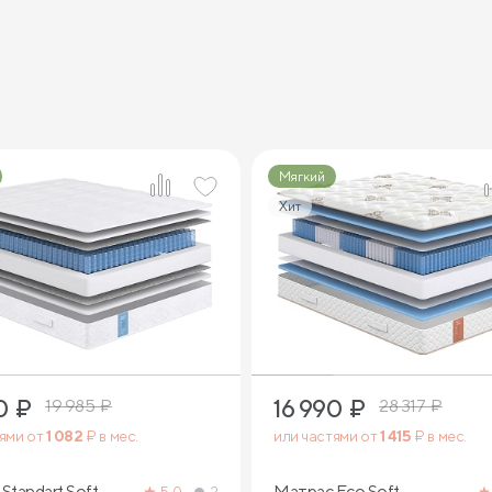
Мягкий
Хит
2
1
0
₽
16 990
₽
19 985
₽
28 317
₽
тями от
1 082
₽ в мес.
или частями от
1 415
₽ в мес.
Standart Soft
Матрас Eco Soft