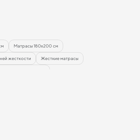
ые цены -
овления -
рвиса и тд. В
кажу подушки,
сибо за
см
Матрасы 180х200 см
ней жесткости
Жесткие матрасы
 из латекса и кокоса
сти
Односпальные матрасы
сы
Тонкие жесткие матрасы
инные матрасы
Кокосовые пружинные матрасы
 см
Пружинные матрасы 180 см
е матрасы 140х200 см