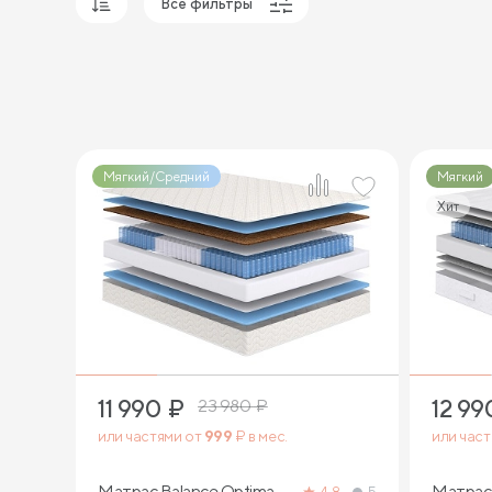
Все фильтры
Популярные
Сначала дешевые
Сначала дорогие
Мягкий/Средний
Мягкий
Хит
2
11 990
₽
12 99
23 980
₽
или частями от
999
₽ в мес.
или час
Матрас Balance Optima
Матрас 