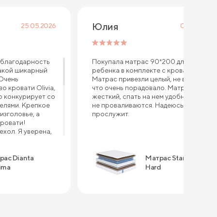
Юлия
25.05.2026
08.04.2026
благодарность
Покупала матрас 90*200 для
акой шикарный
ребенка в комплекте с кроватью.
 Очень
Матрас привезли целый, не всткурке,
о кровати Olivia,
что очень порадовало. Матрас
 конкурирует со
жесткий, спать на нем удобно, бока
елями. Крепкое
не проваливаются. Надеюсь долго
изголовье, а
прослужит.
кровати!
хол. Я уверена,
порвется, так как
тью другого
ерно через год
рас Dianta
Матрас Standart
рас - это
ima
Hard
Выдерживает
 хорошая
сна, уютный,
на таком
тва: - высокое