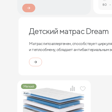
80
-
Детский матрас Dream
Матрас гипоаллергенен, способствует циркуля
и теплообмену, обладает антибактериальным 
Мягкий
Хит