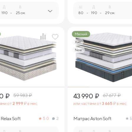
Д.
В.
Ш.
Д.
В.
190
-
25 см.
80
-
190
-
29 см.
Мягкий
Хит
New
2
2
90
₽
43 990
₽
59 983
₽
67 677
₽
тями от
2 999
₽ в мес.
или частями от
3 665
₽ в мес.
Relax Soft
Матрас Aston Soft
5.0
2
Б
Д.
В.
Ш.
Д.
В.