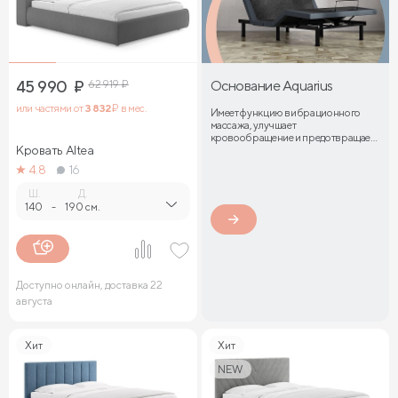
45 990
₽
62 919
₽
Основание Aquarius
или частями от
3 832
₽ в мес.
Имеет функцию вибрационного
массажа, улучшает
кровообращение и предотвращает
Кровать Altea
затекание мышц
4.8
16
Ш.
Д.
140
-
190 см.
Доступно онлайн, доставка 22
августа
Хит
Хит
NEW