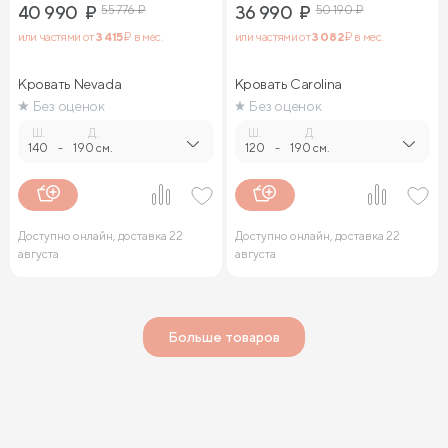
40 990
₽
55 776
₽
36 990
₽
50 190
₽
или частями от
3 415
₽ в мес.
или частями от
3 082
₽ в мес.
Кровать Nevada
Кровать Carolina
Без оценок
Без оценок
Ш.
Д.
Ш.
Д.
140
-
190 см.
120
-
190 см.
Доступно онлайн, доставка 22
Доступно онлайн, доставка 22
августа
августа
Больше товаров