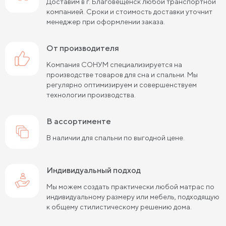
Доставим в г. Благовещенск любой транспортной
Кровати шириной 90 см
Кровати шириной 120 см
компанией. Сроки и стоимость доставки уточнит
менеджер при оформлении заказа.
Кровати шириной 140 см
Кровати шириной 160 см
от производителя
Кровати шириной 180 см
Кровати шириной 200 см
Компания СОНУМ специализируется на
Высокие кровати
Низкие кровати
производстве товаров для сна и спальни. Мы
регулярно оптимизируем и совершенствуем
Кровати длиной 180 см
Кровати длиной 190 см
технологии производства.
Кровати длиной 200 см
в ассортименте
Кровати 80х180 см (для маленькой комнаты)
В наличии для спальни по выгодной цене.
Кровати 90х180 см
Кровати 120х180 см
Индивидуальный подход
Большие кровати
Кровати 80х190 см
Мы можем создать практически любой матрас по
Кровати 90х190 см
Кровати 120х190 см
индивидуальному размеру или мебель, подходящую
к общему стилистическому решению дома.
Кровати 140х190 см
Кровати 160х190 см