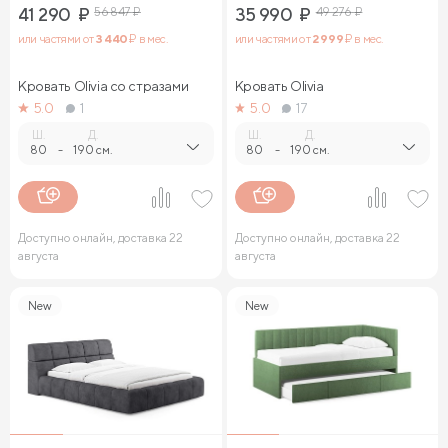
41 290
₽
56 847
₽
35 990
₽
49 276
₽
или частями от
3 440
₽ в мес.
или частями от
2 999
₽ в мес.
Кровать Olivia со стразами
Кровать Olivia
5.0
1
5.0
17
Ш.
Д.
Ш.
Д.
80
-
190 см.
80
-
190 см.
Доступно онлайн, доставка 22
Доступно онлайн, доставка 22
августа
августа
New
New