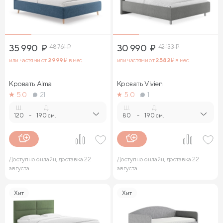
35 990
₽
48 761
₽
30 990
₽
42 133
₽
или частями от
2 999
₽ в мес.
или частями от
2 582
₽ в мес.
Кровать Alma
Кровать Vivien
5.0
21
5.0
1
Ш.
Д.
Ш.
Д.
120
-
190 см.
80
-
190 см.
Доступно онлайн, доставка 22
Доступно онлайн, доставка 22
августа
августа
Хит
Хит