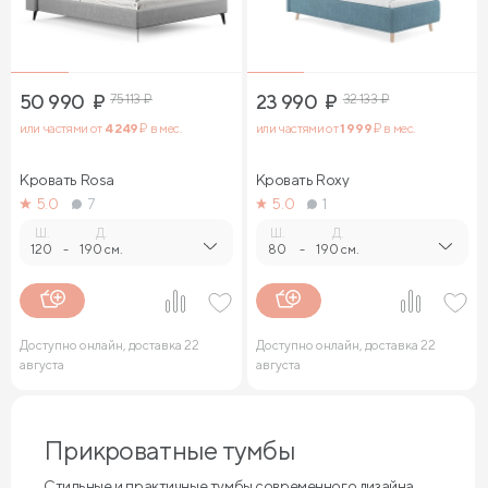
50 990
₽
75 113
₽
23 990
₽
32 133
₽
или частями от
4 249
₽ в мес.
или частями от
1 999
₽ в мес.
Кровать Rosa
Кровать Roxy
5.0
7
5.0
1
Ш.
Д.
Ш.
Д.
120
-
190 см.
80
-
190 см.
Доступно онлайн, доставка 22
Доступно онлайн, доставка 22
августа
августа
Прикроватные тумбы
Стильные и практичные тумбы современного дизайна