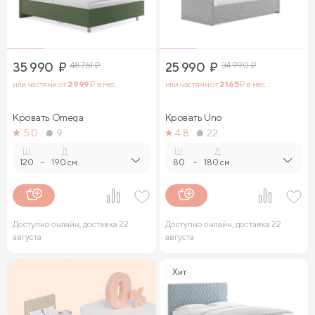
35 990
₽
48 761
₽
25 990
₽
34 990
₽
или частями от
2 999
₽ в мес.
или частями от
2 165
₽ в мес.
Кровать Omega
Кровать Uno
5.0
9
4.8
22
Ш.
Д.
Ш.
Д.
120
-
190 см.
80
-
180 см.
Доступно онлайн, доставка 22
Доступно онлайн, доставка 22
августа
августа
Хит