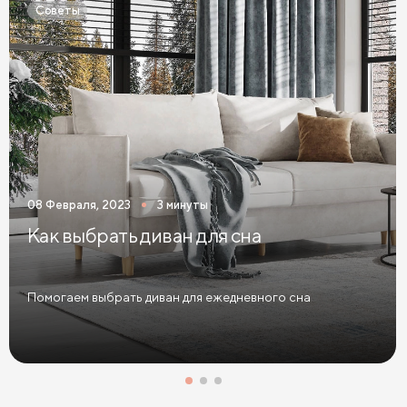
Советы
Кровати 140 х 200 с ящиками
Кровати 160 х 200 с ящиками
Кровати 180 х 200 с ящиками
Кровати 200 х 200 с ящиками
Кровати мятного цвета
Кровати тёмного цвета
Кровати горчичного цвета
08 Февраля, 2023
3 минуты
Кровати бирюзового цвета
Как выбрать диван для сна
Кровати в современном стиле
Кровати в стиле лофт
Кровати в скандинавском стиле
Помогаем выбрать диван для ежедневного сна
Кровати в классическом стиле
Кровати без изголовья
Кровати с низким изголовьем
Кровати с высоким изголовьем