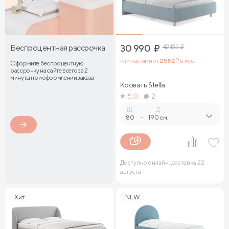
Беспроцентная рассрочка
30 990
₽
42 133
₽
или частями от
2 582
₽ в мес.
Оформите беспроцентную
рассрочку на сайте всего за 2
минуты при оформлении заказа
Кровать Stella
5.0
2
Ш.
Д.
80
-
190 см.
Доступно онлайн, доставка 22
августа
Хит
NEW