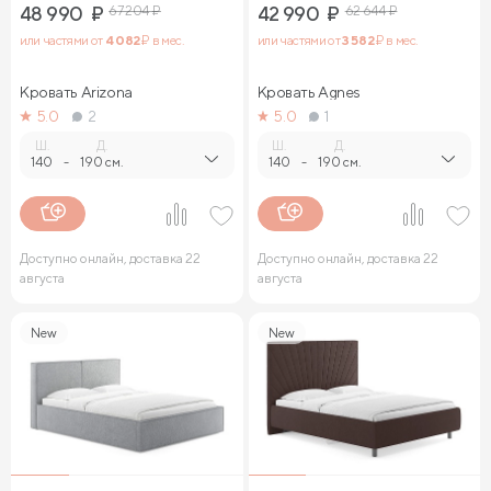
48 990
₽
67 204
₽
42 990
₽
62 644
₽
или частями от
4 082
₽ в мес.
или частями от
3 582
₽ в мес.
Кровать Arizona
Кровать Agnes
5.0
2
5.0
1
Ш.
Д.
Ш.
Д.
140
-
190 см.
140
-
190 см.
Доступно онлайн, доставка 22
Доступно онлайн, доставка 22
августа
августа
New
New