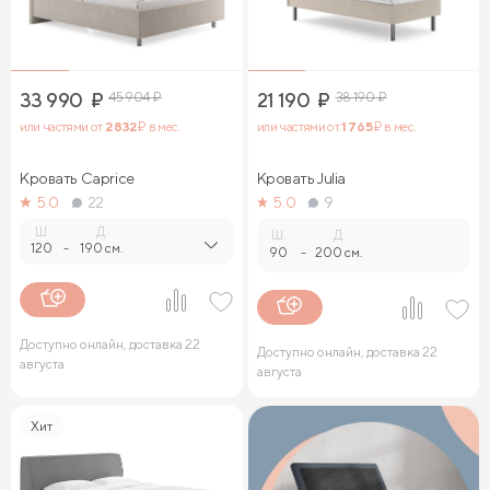
33 990
₽
45 904
₽
21 190
₽
38 190
₽
или частями от
2 832
₽ в мес.
или частями от
1 765
₽ в мес.
Кровать Caprice
Кровать Julia
5.0
22
5.0
9
Ш.
Д.
Ш.
Д.
120
-
190 см.
90
-
200 см.
Доступно онлайн, доставка 22
Доступно онлайн, доставка 22
августа
августа
Хит