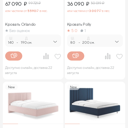
67 090
₽
99 721
₽
36 090
₽
50 019
₽
или частями от
5 590
₽ в мес.
или частями от
3 007
₽ в мес.
Кровать Orlando
Кровать Polly
Без оценок
5.0
1
Ш.
Д.
Ш.
Д.
140
-
190 см.
80
-
200 см.
Доступно онлайн, доставка 22
Доступно онлайн, доставка 22
августа
августа
New
New