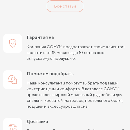
Все статьи
Кровати с мягким изголовьем
Кровати светлых цветов
Кровати в стиле прованс
Кровати в стиле минимализм
Кровати в стиле хай-тек
Кровати семейные
Гарантия на
Кровати белого цвета
Кровати голубого цвета
Компания СОНУМ предоставляет своим клиентам
гарантию от 18 месяцев до 10 лет на всю
Кровати цвета графит
Кровати желтого цвета
выпускаемую продукцию.
Кровати зеленого цвета
Кровати коричневого цвета
Поможем подобрать
Кровати красного цвета
Кровати оранжевого цвета
Наши консультанты помогут выбрать под ваши
критерии цены и комфорта. В каталоге СОНУМ
Кровати розового цвета
Кровати серого цвета
представлен широкий модельный ряд мебели для
спальни, кроватей, матрасов, постельного белья,
Кровати синего цвета
Кровати фиолетового цвета
подушек и аксессуаров для сна.
Кровати черного цвета
Кровати бежевого цвета
Доставка
Кровати шириной 80 см (Узкие)