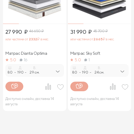
27 990
₽
46 650
₽
31 990
₽
45 700
₽
или частями от
2 332
₽ в мес.
или частями от
2 665
₽ в мес.
Матрас Dianta Optima
Матрас Sky Soft
5.0
16
5.0
1
Ш.
Д.
В.
Ш.
Д.
В.
80
-
190
-
29 см.
80
-
190
-
24 см.
Доступно онлайн, доставка 14
Доступно онлайн, доставка 14
августа
августа