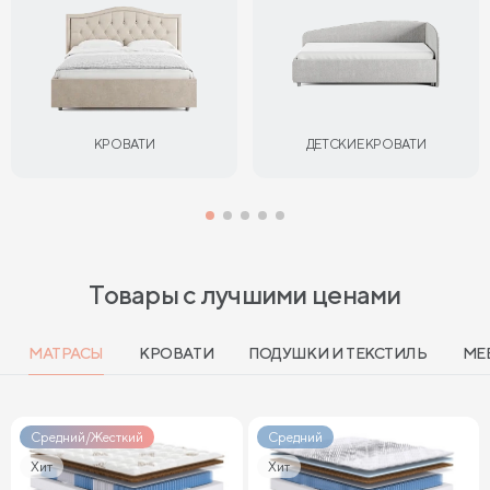
КРОВАТИ
ДЕТСКИЕ КРОВАТИ
Товары с лучшими ценами
МАТРАСЫ
КРОВАТИ
ПОДУШКИ И ТЕКСТИЛЬ
МЕ
Средний/Жесткий
Средний
Хит
Хит