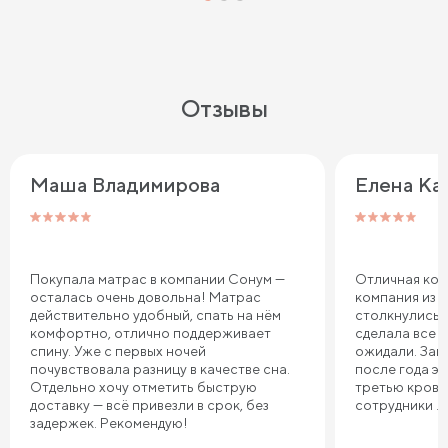
Отзывы
Маша Владимирова
Елена Ка
Покупала матрас в компании Сонум —
Отличная ком
осталась очень довольна! Матрас
компания из 
действительно удобный, спать на нём
столкнулись 
комфортно, отлично поддерживает
сделала все т
спину. Уже с первых ночей
ожидали. Зака
почувствовала разницу в качестве сна.
после года э
Отдельно хочу отметить быструю
третью крова
доставку — всё привезли в срок, без
сотрудники .
задержек. Рекомендую!