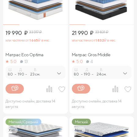
19 990
₽
33 317
₽
21 990
₽
33 831
₽
или частями от
1 665
₽ в мес.
или частями от
1 832
₽ в мес.
Матрас Eco Optima
Матрас Gros Middle
5.0
13
5.0
4
Ш.
Д.
В.
Ш.
Д.
В.
80
-
190
-
23 см.
80
-
190
-
24 см.
Доступно онлайн, доставка 14
Доступно онлайн, доставка 14
августа
августа
Мягкий/Средний
Мягкий
Хит
New