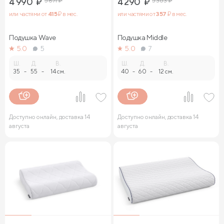
4 990
₽
5 871
₽
4 290
₽
5 363
₽
или частями от
415
₽ в мес.
или частями от
357
₽ в мес.
Подушка Wave
Подушка Middle
5.0
5
5.0
7
Ш.
Д.
В.
Ш.
Д.
В.
35
-
55
-
14 см.
40
-
60
-
12 см.
Доступно онлайн, доставка 14
Доступно онлайн, доставка 14
августа
августа