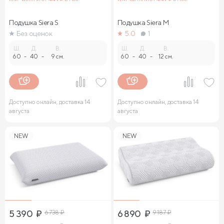
Подушка Siera S
Подушка Siera M
Без оценок
5.0
1
Ш.
Д.
В.
Ш.
Д.
В.
60
-
40
-
9 см.
60
-
40
-
12 см.
Доступно онлайн, доставка 14
Доступно онлайн, доставка 14
августа
августа
NEW
NEW
5 390
₽
6 738
₽
6 890
₽
9 187
₽