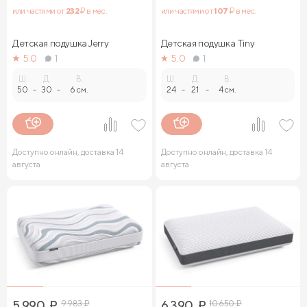
или частями от
232
₽ в мес.
или частями от
107
₽ в мес.
Детская подушка Jerry
Детская подушка Tiny
5.0
1
5.0
1
Ш.
Д.
В.
Ш.
Д.
В.
50
-
30
-
6 см.
24
-
21
-
4 см.
Доступно онлайн, доставка 14
Доступно онлайн, доставка 14
августа
августа
5 990
₽
9 983
₽
6 390
₽
10 650
₽