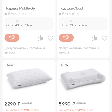
Подушка Middle Gel
Подушка Cloud
Без оценок
Без оценок
Ш.
Д.
В.
Ш.
Д.
В.
60
-
40
-
13 см.
50
-
70
-
20 см.
Доступно онлайн, доставка 14
Доступно онлайн, доставка 14
августа
августа
New
NEW
2 290
₽
2 694
₽
5 990
₽
7 987
₽
или частями от
190
₽ в мес.
или частями от
499
₽ в мес.