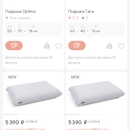
Подушка Optima
Подушка Tana
Без оценок
5.0
3
Ш.
Д.
В.
Ш.
Д.
В.
50
-
70
-
18 см.
60
-
40
-
12 см.
Доступно онлайн, доставка 14
Доступно онлайн, доставка 14
августа
августа
NEW
NEW
5 390
₽
6 738
₽
5 390
₽
6 738
₽
или частями от
449
₽ в мес.
или частями от
449
₽ в мес.