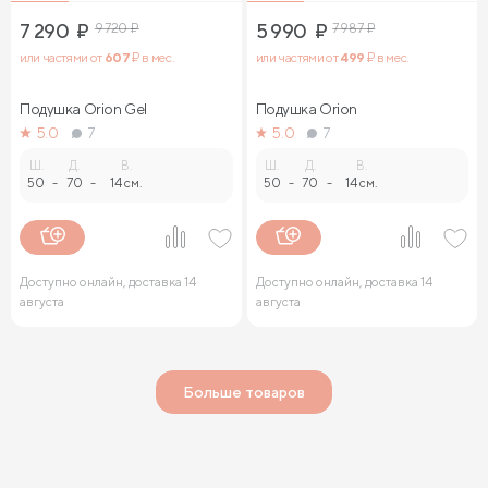
7 290
₽
9 720
₽
5 990
₽
7 987
₽
или частями от
607
₽ в мес.
или частями от
499
₽ в мес.
Подушка Orion Gel
Подушка Orion
5.0
7
5.0
7
Ш.
Д.
В.
Ш.
Д.
В.
50
-
70
-
14 см.
50
-
70
-
14 см.
Доступно онлайн, доставка 14
Доступно онлайн, доставка 14
августа
августа
Больше товаров