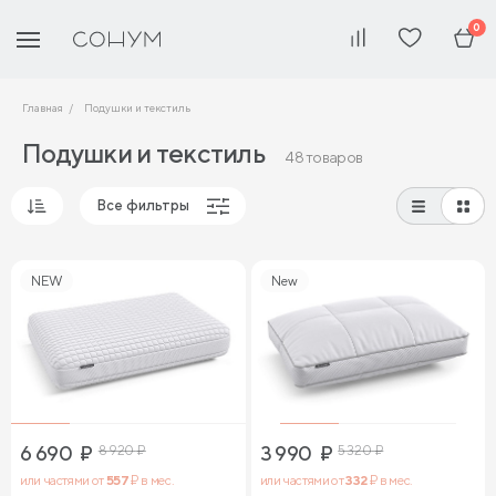
0
Главная
Подушки и текстиль
Подушки и текстиль
48 товаров
Все фильтры
Популярные
NEW
New
Сначала дешевые
Сначала дорогие
6 690
₽
8 920
₽
3 990
₽
5 320
₽
или частями от
557
₽ в мес.
или частями от
332
₽ в мес.