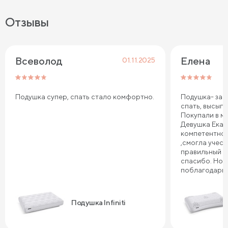
Отзывы
Всеволод
Елена
01.11.2025
Подушка супер, спать стало комфортно.
Подушка- зам
спать, высыпа
Покупали в ма
Девушка Екат
компетентно
,смогла учес
правильный в
спасибо. Но 
поблагодарит
товар и прие
Подушка Infiniti