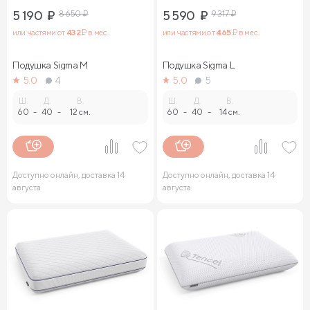
5 190
₽
8 650
₽
5 590
₽
9 317
₽
или частями от
432
₽ в мес.
или частями от
465
₽ в мес.
Подушка Sigma M
Подушка Sigma L
5.0
4
5.0
5
Ш.
Д.
В.
Ш.
Д.
В.
60
-
40
-
12 см.
60
-
40
-
14 см.
Доступно онлайн, доставка 14
Доступно онлайн, доставка 14
августа
августа