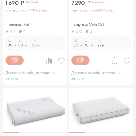
1 690
₽
3 380
₽
7 290
₽
9 720
₽
или частями от
140
₽ в мес.
или частями от
607
₽ в мес.
Подушка Soft
Подушка Vela Gel
4.7
4
5.0
3
Ш.
Д.
В.
Ш.
Д.
В.
35
-
50
-
10 см.
50
-
70
-
12 см.
Доступно онлайн, доставка 14
Доступно онлайн, доставка 14
августа
августа