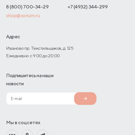
Интернет-магазинам
Адреса магазинов
8 (800) 700-34-29
+7 (4932) 344-299
Оптовые продажи
shop@sonum.ru
Договор-оферты
Дизайнерам интерьеров
О производстве
Адрес
Иваново пр. Текстильщиков, д. 125
Ежедневно с 9:00 до 20:00
Подпишитесь на наши
новости
Мы в соцсетях