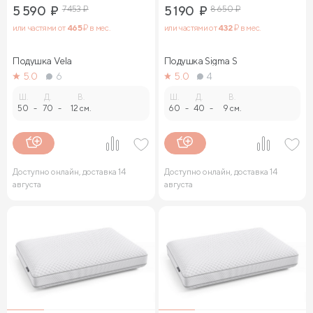
5 590
₽
7 453
₽
5 190
₽
8 650
₽
или частями от
465
₽ в мес.
или частями от
432
₽ в мес.
Подушка Vela
Подушка Sigma S
5.0
6
5.0
4
Ш.
Д.
В.
Ш.
Д.
В.
50
-
70
-
12 см.
60
-
40
-
9 см.
Доступно онлайн, доставка 14
Доступно онлайн, доставка 14
августа
августа