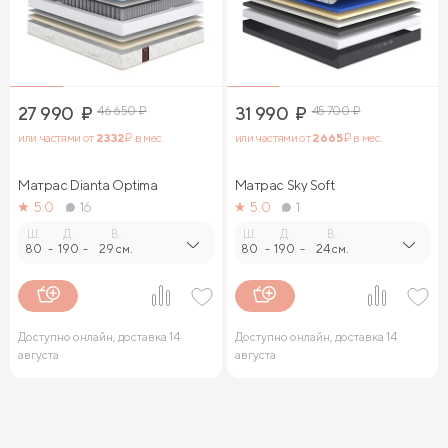
27 990
₽
46 650
₽
31 990
₽
45 700
₽
или частями от
2 332
₽ в мес.
или частями от
2 665
₽ в мес.
Матрас Dianta Optima
Матрас Sky Soft
5.0
16
5.0
1
Ш.
Д.
В.
Ш.
Д.
В.
80
-
190
-
29 см.
80
-
190
-
24 см.
Доступно онлайн, доставка 14
Доступно онлайн, доставка 14
августа
августа