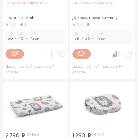
или частями от
490
₽ в мес.
или частями от
224
₽ в мес.
Подушка Infiniti
Детская подушка Emmy
5.0
1
5.0
1
Ш.
Д.
В.
Ш.
Д.
В.
60
-
40
-
12 см.
38
-
26
-
9 см.
Доступно онлайн, доставка 14
Доступно онлайн, доставка 14
августа
августа
2 790
₽
3 986
₽
1 290
₽
1 843
₽