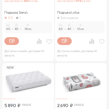
или частями от
449
₽ в мес.
или частями от
574
₽ в мес.
Подушка Siera L
Подушка Lotus
5.0
1
Без оценок
Ш.
Д.
В.
Ш.
Д.
В.
60
-
40
-
14 см.
60
-
40
-
13 см.
Доступно онлайн, доставка 14
Доступно онлайн, доставка 14
августа
августа
NEW
5 890
₽
7 853
₽
2 690
₽
3 843
₽