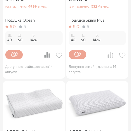
или частями от
499
₽ в мес.
или частями от
532
₽ в мес.
Подушка Ocean
Подушка Sigma Plus
5.0
5
5.0
5
Ш.
Д.
В.
Ш.
Д.
В.
40
-
60
-
14 см.
40
-
60
-
14 см.
Доступно онлайн, доставка 14
Доступно онлайн, доставка 14
августа
августа