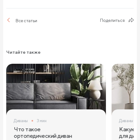
Поделиться
Все статьи
Читайте также
Диваны
3 мин
Диваны
Что такое
Какую т
ортопедический диван
для див