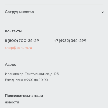
Гарантии
Рассрочка и кредит
Материалы и технологии
Сотрудничество
Обмен и возврат
Сроки изготовления
Франчайзинг
Доставка и оплата
Блог
Отельерам
Контакты
Как оформить заказ
Отзывы покупателей
Интернет-магазинам
Адреса магазинов
8 (800) 700-34-29
+7 (4932) 344-299
Оптовые продажи
shop@sonum.ru
Договор-оферты
Дизайнерам интерьеров
О производстве
Адрес
Иваново пр. Текстильщиков, д. 125
Ежедневно с 9:00 до 20:00
Подпишитесь на наши
новости