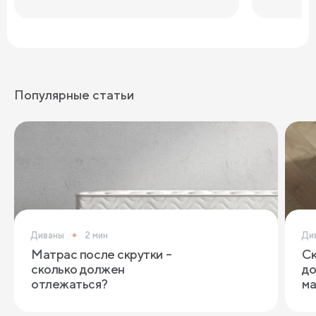
Популярные статьи
Диваны
2 мин
Ди
Матрас после скрутки –
Ск
сколько должен
до
отлежаться?
ма