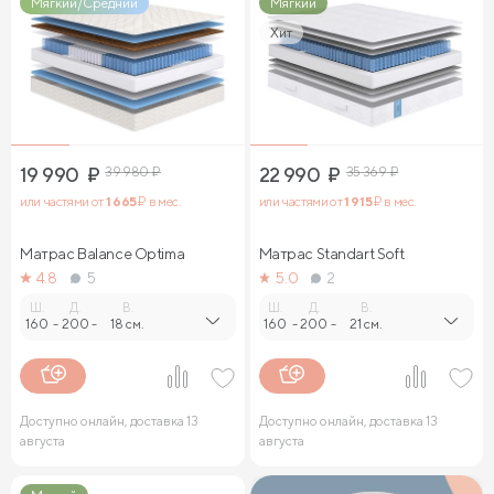
Мягкий/Средний
Мягкий
Хит
19 990
₽
39 980
₽
22 990
₽
35 369
₽
или частями от
1 665
₽ в мес.
или частями от
1 915
₽ в мес.
Матрас Balance Optima
Матрас Standart Soft
4.8
5
5.0
2
Ш.
Д.
В.
Ш.
Д.
В.
160
-
200
-
18 см.
160
-
200
-
21 см.
Доступно онлайн, доставка 13
Доступно онлайн, доставка 13
августа
августа