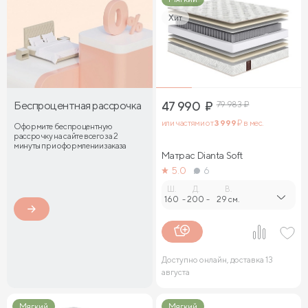
Хит
Беспроцентная рассрочка
47 990
₽
79 983
₽
или частями от
3 999
₽ в мес.
Оформите беспроцентную
рассрочку на сайте всего за 2
минуты при оформлении заказа
Матрас Dianta Soft
5.0
6
Ш.
Д.
В.
160
-
200
-
29 см.
Доступно онлайн, доставка 13
августа
Мягкий
Мягкий