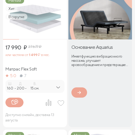
Мягкий
Хит
В скрутке
17 990
₽
27 677
₽
Основание Aquarius
или частями от
1 499
₽ в мес.
Имеет функцию вибрационного
массажа, улучшает
кровообращение и предотвращает
Матрас Flex Soft
затекание мышц
5.0
7
Ш.
Д.
В.
160
-
200
-
15 см.
Доступно онлайн, доставка 13
августа