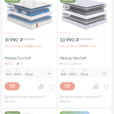
Мягкий
Мягкий
Хит
Хит
New
31 990
₽
53 317
₽
33 990
₽
52 292
₽
или частями от
2 665
₽ в мес.
или частями от
2 832
₽ в мес.
Матрас Eco Soft
Матрас Neo Soft
5.0
11
Без оценок
Ш.
Д.
В.
Ш.
Д.
В.
160
-
200
-
23 см.
160
-
200
-
23 см.
Доступно онлайн, доставка 13
Доступно онлайн, доставка 13
августа
августа
Мягкий
Мягкий/Средний