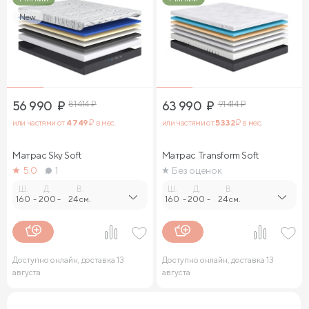
New
56 990
₽
81 414
₽
63 990
₽
91 414
₽
или частями от
4 749
₽ в мес.
или частями от
5 332
₽ в мес.
Матрас Sky Soft
Матрас Transform Soft
5.0
1
Без оценок
Ш.
Д.
В.
Ш.
Д.
В.
160
-
200
-
24 см.
160
-
200
-
24 см.
Доступно онлайн, доставка 13
Доступно онлайн, доставка 13
августа
августа