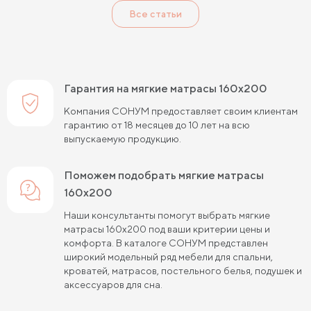
Все статьи
Односпальные пружинные матрасы
Кокосовые пружинные матрасы
Пружинные матрасы 80 см
Гарантия на мягкие матрасы 160х200
Пружинные матрасы 120 см
Компания СОНУМ предоставляет своим клиентам
гарантию от 18 месяцев до 10 лет на всю
Пружинные матрасы 140 см
выпускаемую продукцию.
Пружинные матрасы 160 см
Поможем подобрать мягкие матрасы
Пружинные матрасы 180 см
160х200
Пружинные матрасы 80х190 см
Наши консультанты помогут выбрать мягкие
матрасы 160х200 под ваши критерии цены и
Пружинные матрасы 90х200 см
комфорта. В каталоге СОНУМ представлен
широкий модельный ряд мебели для спальни,
Пружинные матрасы 120х200 см
кроватей, матрасов, постельного белья, подушек и
аксессуаров для сна.
Пружинные матрасы 140х200 см