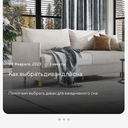
Советы
Матрасы из латекса
Кокосовые матрасы
Матрасы из латекса и кокоса
Матрасы с эффектом памяти
Высокие матрасы
Матрасы с 5 зонами жесткости
Матрасы с 7 зонами жесткости
08 Февраля, 2023
3 минуты
Односпальные матрасы
Двуспальные матрасы
Как выбрать диван для сна
Матрасы для кроватей
Матрасы для кроватей трансформеров
Помогаем выбрать диван для ежедневного сна
Тонкие мягкие матрасы
Тонкие жесткие матрасы
Односпальные матрасы 80х190
Матрасы 200x200 см
Односпальные матрасы 90х200