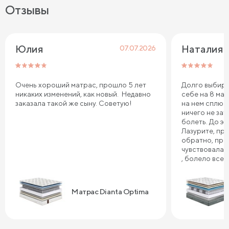
Отзывы
Юлия
Наталия 
07.07.2026
Очень хороший матрас, прошло 5 лет
Долго выбира
никаких изменений, как новый. Недавно
себе на 8 мар
заказала такой же сыну. Советую!
на нем сплю.
ничего не зат
болеть. До эт
Лазурите, пр
обратно, про
чувствовала 
, болело все т
плечи. Реком
Сонум к поку
дня . Спасибо
Матрас Dianta Optima