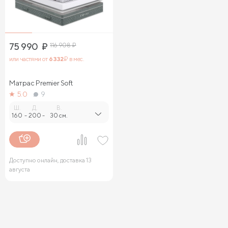
75 990
₽
116 908
₽
или частями от
6 332
₽ в мес.
Матрас Premier Soft
5.0
9
Ш.
Д.
В.
160
-
200
-
30 см.
Доступно онлайн, доставка 13
августа