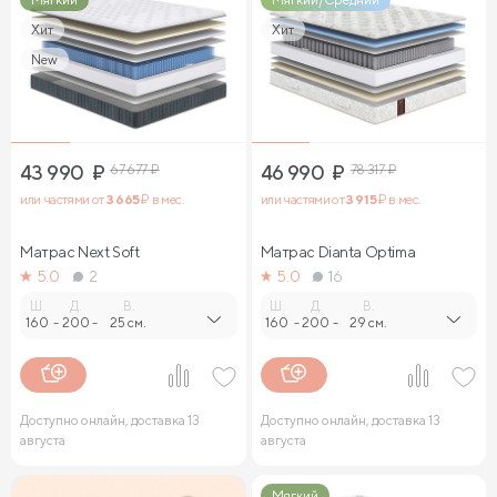
Хит
Хит
New
43 990
₽
67 677
₽
46 990
₽
78 317
₽
или частями от
3 665
₽ в мес.
или частями от
3 915
₽ в мес.
Матрас Next Soft
Матрас Dianta Optima
5.0
2
5.0
16
Ш.
Д.
В.
Ш.
Д.
В.
160
-
200
-
25 см.
160
-
200
-
29 см.
Доступно онлайн, доставка 13
Доступно онлайн, доставка 13
августа
августа
Мягкий