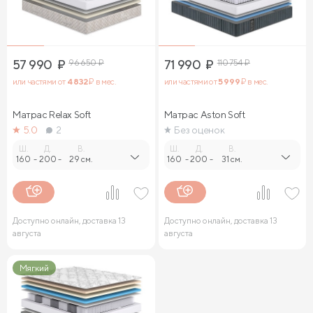
57 990
₽
96 650
₽
71 990
₽
110 754
₽
или частями от
4 832
₽ в мес.
или частями от
5 999
₽ в мес.
Матрас Relax Soft
Матрас Aston Soft
5.0
2
Без оценок
Ш.
Д.
В.
Ш.
Д.
В.
160
-
200
-
29 см.
160
-
200
-
31 см.
Доступно онлайн, доставка 13
Доступно онлайн, доставка 13
августа
августа
Мягкий