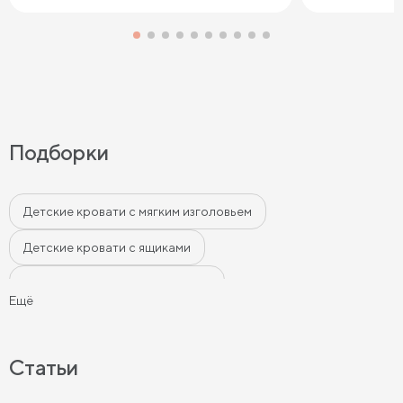
Подборки
Детские кровати с мягким изголовьем
Детские кровати с ящиками
Детские современные кровати
Ещё
Кровати в классическом стиле для детей
Детские кровати бежевого цвета
Статьи
Детские кровати серого цвета