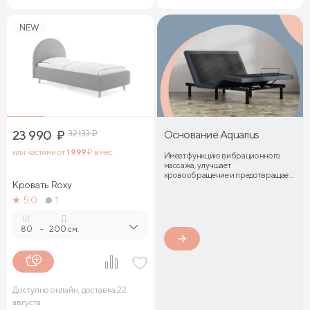
NEW
23 990
₽
32 133
₽
Основание Aquarius
или частями от
1 999
₽ в мес.
Имеет функцию вибрационного
массажа, улучшает
кровообращение и предотвращает
Кровать Roxy
затекание мышц
5.0
1
Ш.
Д.
80
-
200 см.
Доступно онлайн, доставка 22
августа