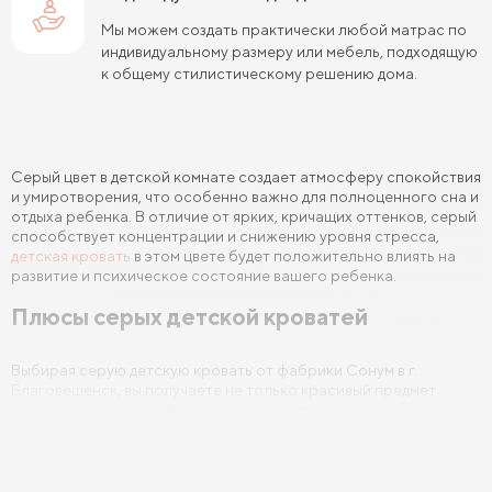
Мы можем создать практически любой матрас по
индивидуальному размеру или мебель, подходящую
к общему стилистическому решению дома.
Серый цвет в детской комнате создает атмосферу спокойствия
и умиротворения, что особенно важно для полноценного сна и
отдыха ребенка. В отличие от ярких, кричащих оттенков, серый
способствует концентрации и снижению уровня стресса,
детская кровать
в этом цвете будет положительно влиять на
развитие и психическое состояние вашего ребенка.
Плюсы серых детской кроватей
Выбирая серую детскую кровать от фабрики Сонум в г.
Благовещенск, вы получаете не только красивый предмет
интерьера, но и целый ряд преимуществ:
Универсальность: Серый цвет легко сочетается с другими
оттенками и стилями, позволяя вам свободно
экспериментировать с декором спальни.