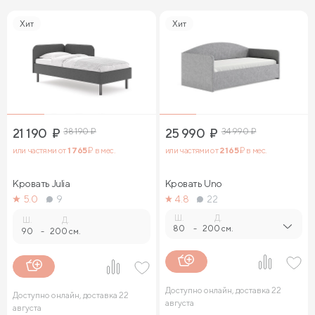
Хит
Хит
21 190
₽
38 190
₽
25 990
₽
34 990
₽
или частями от
1 765
₽ в мес.
или частями от
2 165
₽ в мес.
Кровать Julia
Кровать Uno
5.0
9
4.8
22
Ш.
Д.
Ш.
Д.
80
-
200 см.
90
-
200 см.
Доступно онлайн, доставка 22
Доступно онлайн, доставка 22
августа
августа