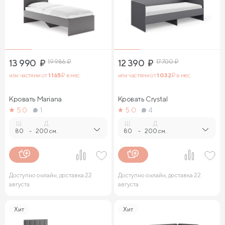
13 990
₽
19 986
₽
12 390
₽
17 700
₽
или частями от
1 165
₽ в мес.
или частями от
1 032
₽ в мес.
Кровать Mariana
Кровать Crystal
5.0
1
5.0
4
Ш.
Д.
Ш.
Д.
80
-
200 см.
80
-
200 см.
Доступно онлайн, доставка 22
Доступно онлайн, доставка 22
августа
августа
Хит
Хит