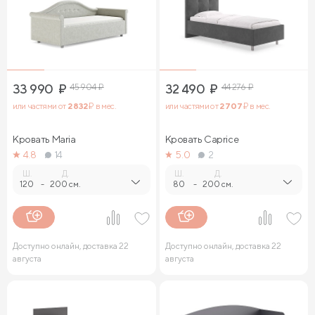
33 990
₽
45 904
₽
32 490
₽
44 276
₽
или частями от
2 832
₽ в мес.
или частями от
2 707
₽ в мес.
Кровать Maria
Кровать Caprice
4.8
14
5.0
2
Ш.
Д.
Ш.
Д.
120
-
200 см.
80
-
200 см.
Доступно онлайн, доставка 22
Доступно онлайн, доставка 22
августа
августа