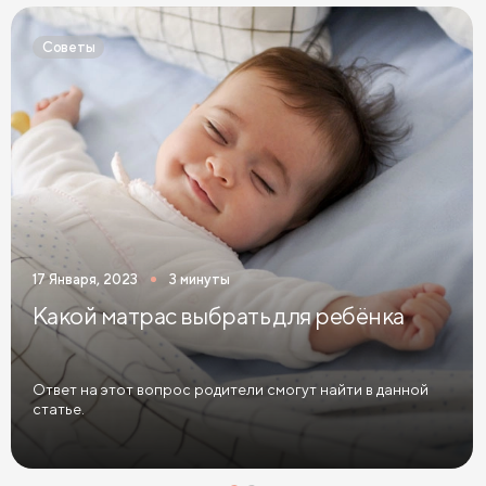
Детские кровати белого цвета
Советы
Детские кровати голубого цвета
Детские кровати цвета графит
Детские кровати желтого цвета
Детские кровати зеленого цвета
Детские кровати коричневого цвета
17 Января, 2023
3 минуты
Детские кровати красного цвета
Какой матрас выбрать для ребёнка
Детские кровати оранжевого цвета
Детские кровати розового цвета
Ответ на этот вопрос родители смогут найти в данной
статье.
Детские кровати синего цвета
Детские кровати фиолетового цвета