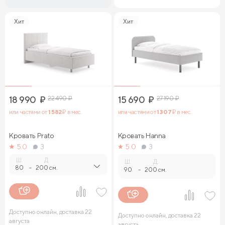
Хит
Хит
18 990
₽
22 490
₽
15 690
₽
27 190
₽
или частями от
1 582
₽ в мес.
или частями от
1 307
₽ в мес.
Кровать Prato
Кровать Hanna
5.0
3
5.0
3
Ш.
Д.
Ш.
Д.
80
-
200 см.
90
-
200 см.
Доступно онлайн, доставка 22
Доступно онлайн, доставка 22
августа
августа