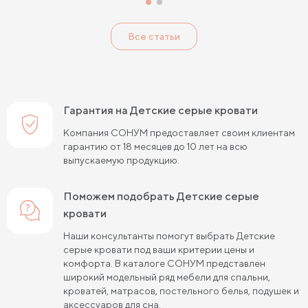
Детские кровати черного цвета
Все статьи
Детские кровати 120 см шириной
Детские кровати 80 см шириной
Детские кровати 90 см шириной
Гарантия на Детские серые кровати
Детские кровати 180 см длиной
Компания СОНУМ предоставляет своим клиентам
гарантию от 18 месяцев до 10 лет на всю
Детские кровати 190 см длиной
выпускаемую продукцию.
Детские кровати 120 на 200 см
Поможем подобрать Детские серые
Детские кровати 80 на 180 см
кровати
Детские кровати 80 на 200 см
Наши консультанты помогут выбрать Детские
серые кровати под ваши критерии цены и
Детские кровати 90 на 200 см
комфорта. В каталоге СОНУМ представлен
широкий модельный ряд мебели для спальни,
Детские кровати с подъемным механизмом
кроватей, матрасов, постельного белья, подушек и
аксессуаров для сна.