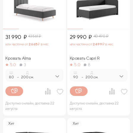
31 990
₽
43 561
₽
29 990
₽
40 490
₽
или частями от
2 665
₽ в мес.
или частями от
2 499
₽ в мес.
Кровать Alma
Кровать Capri R
5.0
3
5.0
8
Ш.
Д.
Ш.
Д.
80
-
200 см.
90
-
200 см.
Доступно онлайн, доставка 22
Доступно онлайн, доставка 22
августа
августа
Хит
Хит