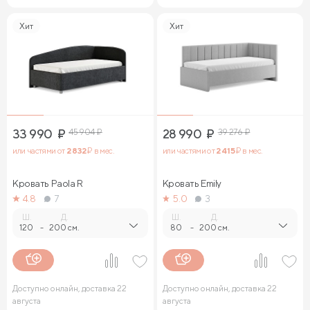
Хит
Хит
33 990
₽
45 904
₽
28 990
₽
39 276
₽
или частями от
2 832
₽ в мес.
или частями от
2 415
₽ в мес.
Кровать Paola R
Кровать Emily
4.8
7
5.0
3
Ш.
Д.
Ш.
Д.
120
-
200 см.
80
-
200 см.
Доступно онлайн, доставка 22
Доступно онлайн, доставка 22
августа
августа