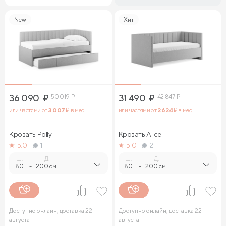
New
Хит
36 090
₽
50 019
₽
31 490
₽
42 847
₽
или частями от
3 007
₽ в мес.
или частями от
2 624
₽ в мес.
Кровать Polly
Кровать Alice
5.0
1
5.0
2
Ш.
Д.
Ш.
Д.
80
-
200 см.
80
-
200 см.
Доступно онлайн, доставка 22
Доступно онлайн, доставка 22
августа
августа