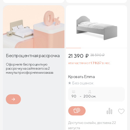
Беспроцентная рассрочка
21 390
₽
38 590
₽
или частями от
1 782
₽ в мес.
Оформите беспроцентную
рассрочку на сайте всего за 2
минуты при оформлении заказа
Кровать Emma
Без оценок
Ш.
Д.
90
-
200 см.
Доступно онлайн, доставка 22
августа