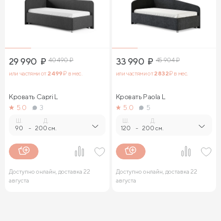
29 990
₽
40 490
₽
33 990
₽
45 904
₽
или частями от
2 499
₽ в мес.
или частями от
2 832
₽ в мес.
Кровать Capri L
Кровать Paola L
5.0
3
5.0
5
Ш.
Д.
Ш.
Д.
90
-
200 см.
120
-
200 см.
Доступно онлайн, доставка 22
Доступно онлайн, доставка 22
августа
августа