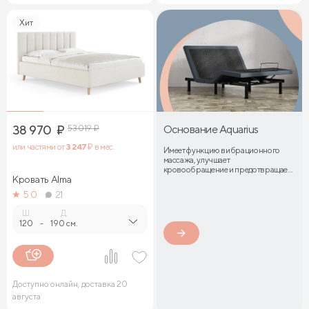
Хит
38 970
₽
53 019
₽
Основание Aquarius
или частями от
3 247
₽ в мес.
Имеет функцию вибрационного
массажа, улучшает
кровообращение и предотвращает
Кровать Alma
затекание мышц
5.0
21
Ш.
Д.
120
-
190 см.
Доступно онлайн, доставка 20
августа