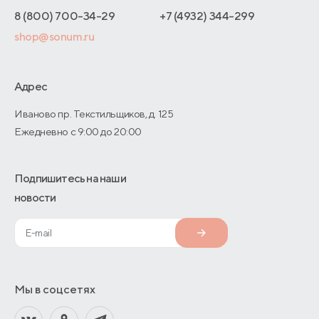
Интернет-магазинам
Адреса магазинов
8 (800) 700-34-29
+7 (4932) 344-299
Оптовые продажи
shop@sonum.ru
Договор-оферты
Дизайнерам интерьеров
О производстве
Адрес
Иваново пр. Текстильщиков, д. 125
Ежедневно с 9:00 до 20:00
Подпишитесь на наши
новости
Мы в соцсетях