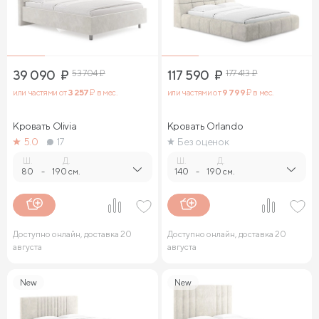
39 090
₽
53 704
₽
117 590
₽
177 413
₽
или частями от
3 257
₽ в мес.
или частями от
9 799
₽ в мес.
Кровать Olivia
Кровать Orlando
5.0
17
Без оценок
Ш.
Д.
Ш.
Д.
80
-
190 см.
140
-
190 см.
Доступно онлайн, доставка 20
Доступно онлайн, доставка 20
августа
августа
New
New