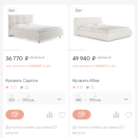
Хит
Хит
36 770
₽
49 876
₽
49 940
₽
68 561
₽
или частями от
3 064
₽ в мес.
или частями от
4 161
₽ в мес.
Кровать Caprice
Кровать Altea
5.0
22
4.8
16
Ш.
Д.
Ш.
Д.
120
-
190 см.
140
-
190 см.
Доступно онлайн, доставка 20
Доступно онлайн, доставка 20
августа
августа