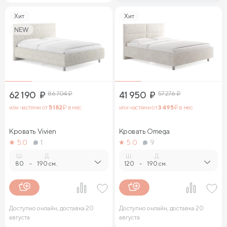
Хит
Хит
NEW
62 190
₽
86 704
₽
41 950
₽
57 276
₽
или частями от
5 182
₽ в мес.
или частями от
3 495
₽ в мес.
Кровать Vivien
Кровать Omega
5.0
1
5.0
9
Ш.
Д.
Ш.
Д.
80
-
190 см.
120
-
190 см.
Доступно онлайн, доставка 20
Доступно онлайн, доставка 20
августа
августа