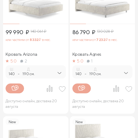
99 990
₽
140 061
₽
86 790
₽
130 028
₽
или частями от
8 332
₽ в мес.
или частями от
7 232
₽ в мес.
Кровать Arizona
Кровать Agnes
5.0
2
5.0
1
Ш.
Д.
Ш.
Д.
140
-
190 см.
140
-
190 см.
Доступно онлайн, доставка 20
Доступно онлайн, доставка 20
августа
августа
New
New