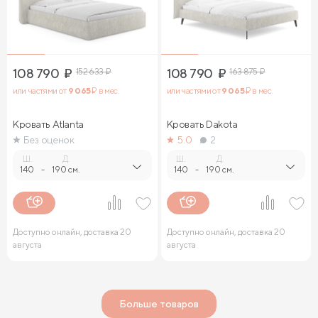
108 790
₽
152 633
₽
108 790
₽
163 875
₽
или частями от
9 065
₽ в мес.
или частями от
9 065
₽ в мес.
Кровать Atlanta
Кровать Dakota
Без оценок
5.0
2
Ш.
Д.
Ш.
Д.
140
-
190 см.
140
-
190 см.
Доступно онлайн, доставка 20
Доступно онлайн, доставка 20
августа
августа
Больше товаров