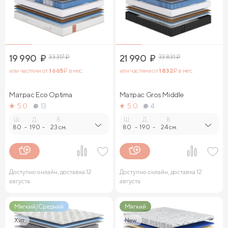
19 990
₽
33 317
₽
21 990
₽
33 831
₽
или частями от
1 665
₽ в мес.
или частями от
1 832
₽ в мес.
Матрас Eco Optima
Матрас Gros Middle
5.0
13
5.0
4
Ш.
Д.
В.
Ш.
Д.
В.
80
-
190
-
23 см.
80
-
190
-
24 см.
Доступно онлайн, доставка 12
Доступно онлайн, доставка 12
августа
августа
Мягкий/Средний
Мягкий
Хит
New