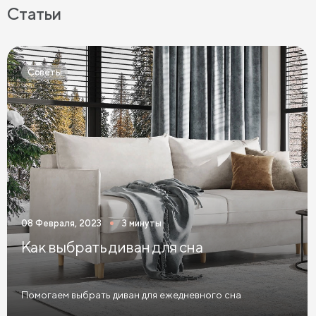
Кровати с мягкой обивкой
Кровати ЛДСП
Статьи
Кровати Экокожа
Кровати 90 х 200 с ящиками
Кровати 120 х 200 с ящиками
Советы
Кровати 140 х 200 с ящиками
Кровати 160 х 200 с ящиками
Кровати 180 х 200 с ящиками
Кровати 200 х 200 с ящиками
Кровати мятного цвета
Кровати тёмного цвета
Кровати горчичного цвета
08 Февраля, 2023
3 минуты
Кровати бирюзового цвета
Как выбрать диван для сна
Кровати в современном стиле
Кровати в стиле лофт
Кровати в скандинавском стиле
Помогаем выбрать диван для ежедневного сна
Кровати в классическом стиле
Кровати без изголовья