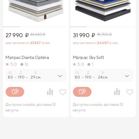
27 990
₽
46 650
₽
31 990
₽
45 700
₽
или частями от
2 332
₽ в мес.
или частями от
2 665
₽ в мес.
Матрас Dianta Optima
Матрас Sky Soft
5.0
16
5.0
1
Ш.
Д.
В.
Ш.
Д.
В.
80
-
190
-
29 см.
80
-
190
-
24 см.
Доступно онлайн, доставка 12
Доступно онлайн, доставка 12
августа
августа