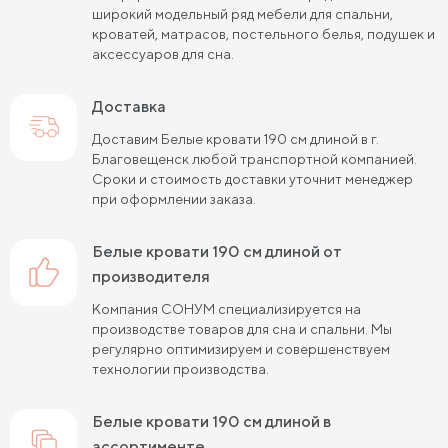
широкий модельный ряд мебели для спальни,
Кровати черного цвета
Кровати бежевого цвета
кроватей, матрасов, постельного белья, подушек и
аксессуаров для сна.
Кровати шириной 80 см (Узкие)
Доставка
Кровати шириной 90 см
Кровати шириной 120 см
Доставим Белые кровати 190 см длиной в г.
Кровати шириной 140 см
Кровати шириной 160 см
Благовещенск любой транспортной компанией.
Сроки и стоимость доставки уточнит менеджер
Кровати шириной 180 см
Кровати шириной 200 см
при оформлении заказа.
Высокие кровати
Низкие кровати
Белые кровати 190 см длиной от
Кровати длиной 180 см
Кровати длиной 190 см
производителя
Компания СОНУМ специализируется на
Кровати длиной 200 см
производстве товаров для сна и спальни. Мы
регулярно оптимизируем и совершенствуем
Кровати 80х180 см (для маленькой комнаты)
технологии производства.
Кровати 90х180 см
Кровати 120х180 см
Белые кровати 190 см длиной в
Большие кровати
Кровати 80х190 см
ассортименте