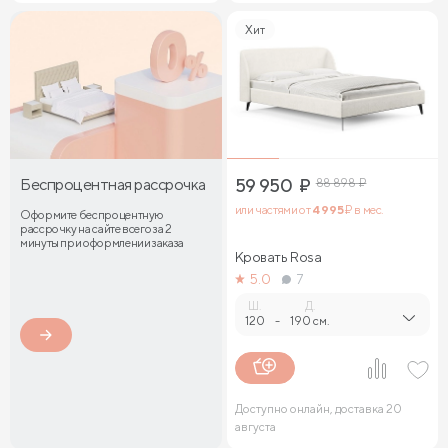
Хит
Беспроцентная рассрочка
59 950
₽
88 898
₽
или частями от
4 995
₽ в мес.
Оформите беспроцентную
рассрочку на сайте всего за 2
минуты при оформлении заказа
Кровать Rosa
5.0
7
Ш.
Д.
120
-
190 см.
Доступно онлайн, доставка 20
августа