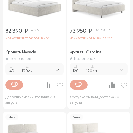
82 390
₽
114 919
₽
73 950
₽
102 990
₽
или частями от
6 865
₽ в мес.
или частями от
6 162
₽ в мес.
Кровать Nevada
Кровать Carolina
Без оценок
Без оценок
Ш.
Д.
Ш.
Д.
140
-
190 см.
120
-
190 см.
Доступно онлайн, доставка 20
Доступно онлайн, доставка 20
августа
августа
New
New