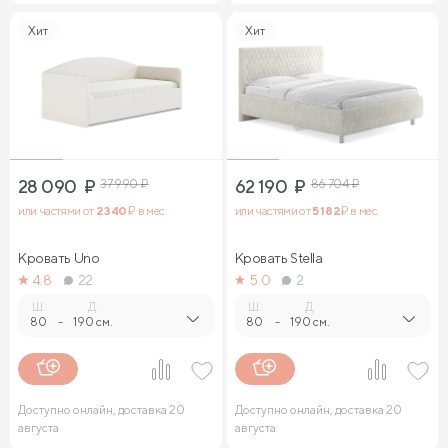
Хит
Хит
28 090
₽
37 990
₽
62 190
₽
86 704
₽
или частями от
2 340
₽ в мес.
или частями от
5 182
₽ в мес.
Кровать Uno
Кровать Stella
4.8
22
5.0
2
Ш.
Д.
Ш.
Д.
80
-
190 см.
80
-
190 см.
Доступно онлайн, доставка 20
Доступно онлайн, доставка 20
августа
августа