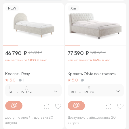
NEW
Хит
46 790
₽
64 704
₽
77 590
₽
108 704
₽
или частями от
3 899
₽ в мес.
или частями от
6 465
₽ в мес.
Кровать Roxy
Кровать Olivia со стразами
5.0
1
5.0
1
Ш.
Д.
Ш.
Д.
80
-
190 см.
80
-
190 см.
Доступно онлайн, доставка 20
Доступно онлайн, доставка 20
августа
августа