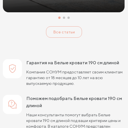
Кровати с низким изголовьем
Кровати с высоким изголовьем
Все статьи
Кровати с мягким изголовьем
Кровати светлых цветов
Кровати в стиле прованс
Кровати в стиле минимализм
Кровати в стиле хай-тек
Кровати семейные
Гарантия на Белые кровати 190 см длиной
Кровати белого цвета
Кровати голубого цвета
Компания СОНУМ предоставляет своим клиентам
гарантию от 18 месяцев до 10 лет на всю
Кровати цвета графит
Кровати желтого цвета
выпускаемую продукцию.
Кровати зеленого цвета
Кровати коричневого цвета
Поможем подобрать Белые кровати 190 см
Кровати красного цвета
Кровати оранжевого цвета
длиной
Кровати розового цвета
Кровати серого цвета
Наши консультанты помогут выбрать Белые
кровати 190 см длиной под ваши критерии цены и
Кровати синего цвета
Кровати фиолетового цвета
комфорта. В каталоге СОНУМ представлен