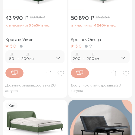
43 990
₽
60 704
₽
50 890
₽
69 276
₽
или частями от
3 665
₽ в мес.
или частями от
4 240
₽ в мес.
Кровать Vivien
Кровать Omega
5.0
1
5.0
9
Ш.
Д.
Ш.
Д.
80
-
200 см.
200
-
200 см.
Доступно онлайн, доставка 20
Доступно онлайн, доставка 20
августа
августа
Хит