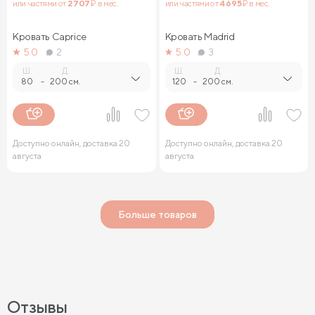
или частями от
2 707
₽ в мес.
или частями от
4 695
₽ в мес.
Кровать Caprice
Кровать Madrid
5.0
2
5.0
3
Ш.
Д.
Ш.
Д.
80
-
200 см.
120
-
200 см.
Доступно онлайн, доставка 20
Доступно онлайн, доставка 20
августа
августа
Больше товаров
Отзывы