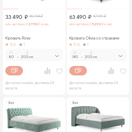
33 490
₽
45 704
₽
63 490
₽
87 919
₽
или частями от
2 790
₽ в мес.
или частями от
5 290
₽ в мес.
Кровать Roxy
Кровать Olivia со стразами
5.0
1
5.0
1
Ш.
Д.
Ш.
Д.
80
-
200 см.
140
-
200 см.
Доступно онлайн, доставка 20
Доступно онлайн, доставка 20
августа
августа
Хит
Хит