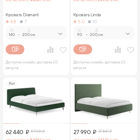
Кровать Diamant
Кровать Linda
4.8
7
5.0
10
Ш.
Д.
Ш.
Д.
140
-
200 см.
90
-
200 см.
Доступно онлайн, доставка 20
Доступно онлайн, доставка 20
августа
августа
Хит
62 440
₽
87 061
₽
27 990
₽
37 847
₽
или частями от
5 203
₽ в мес.
или частями от
2 332
₽ в мес.