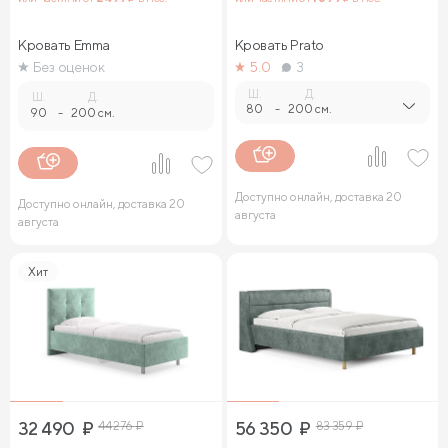
Кровать Emma
Кровать Prato
Без оценок
5.0
3
Ш.
Д.
Ш.
Д.
80
-
200 см.
90
-
200 см.
Доступно онлайн, доставка 20
Доступно онлайн, доставка 20
августа
августа
Хит
32 490
₽
44 276
₽
56 350
₽
83 359
₽