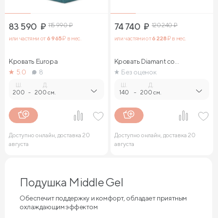
83 590
₽
115 990
₽
74 740
₽
120 240
₽
или частями от
6 965
₽ в мес.
или частями от
6 228
₽ в мес.
Кровать Europa
Кровать Diamant со
стразами
5.0
8
Без оценок
Ш.
Д.
Ш.
Д.
200
-
200 см.
140
-
200 см.
Доступно онлайн, доставка 20
Доступно онлайн, доставка 20
августа
августа
Подушка Middle Gel
Обеспечит поддержку и комфорт, обладает приятным
охлаждающим эффектом