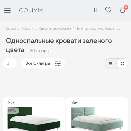
0
Главная
Кровати
Односпальные кровати
Зеленые кровати односпальные
Односпальные кровати зеленого
цвета
30 товаров
Все фильтры
Популярные
Сначала дешевые
Сначала дорогие
Хит
Хит
NEW