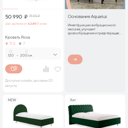
50 990
₽
75 113
₽
Основание Aquarius
или частями от
4 249
₽ в мес.
Имеет функцию вибрационного
массажа, улучшает
кровообращение и предотвращает
Кровать Rosa
затекание мышц
5.0
7
Ш.
Д.
120
-
200 см.
Доступно онлайн, доставка 20
августа
NEW
Хит