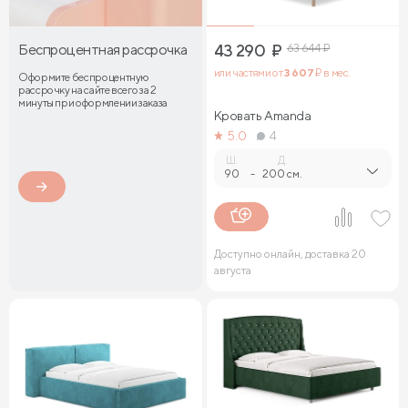
Беспроцентная рассрочка
43 290
₽
63 644
₽
или частями от
3 607
₽ в мес.
Оформите беспроцентную
рассрочку на сайте всего за 2
минуты при оформлении заказа
Кровать Amanda
5.0
4
Ш.
Д.
90
-
200 см.
Доступно онлайн, доставка 20
августа