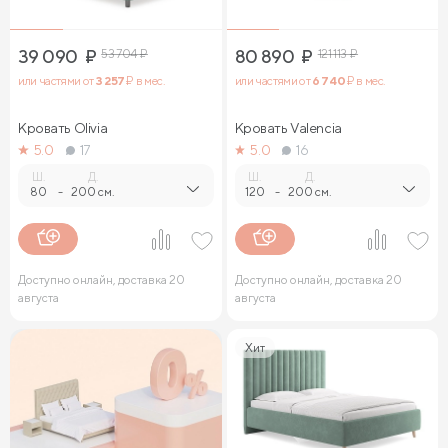
39 090
₽
53 704
₽
80 890
₽
121 113
₽
или частями от
3 257
₽ в мес.
или частями от
6 740
₽ в мес.
Кровать Olivia
Кровать Valencia
5.0
17
5.0
16
Ш.
Д.
Ш.
Д.
80
-
200 см.
120
-
200 см.
Доступно онлайн, доставка 20
Доступно онлайн, доставка 20
августа
августа
Хит