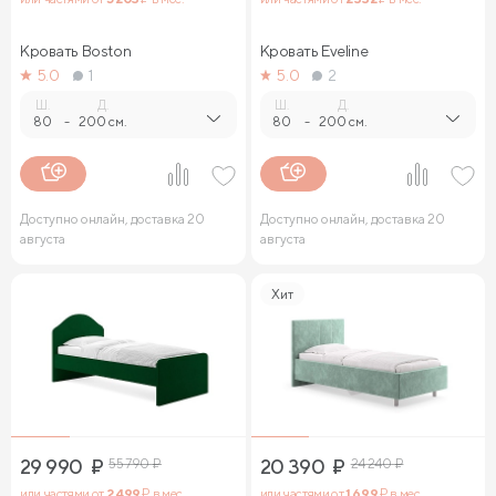
Кровать Boston
Кровать Eveline
5.0
1
5.0
2
Ш.
Д.
Ш.
Д.
80
-
200 см.
80
-
200 см.
Доступно онлайн, доставка 20
Доступно онлайн, доставка 20
августа
августа
Хит
29 990
₽
55 790
₽
20 390
₽
24 240
₽
или частями от
2 499
₽ в мес.
или частями от
1 699
₽ в мес.