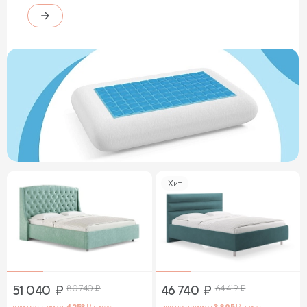
Хит
51 040
₽
80 740
₽
46 740
₽
64 419
₽
или частями от
4 253
₽ в мес.
или частями от
3 895
₽ в мес.