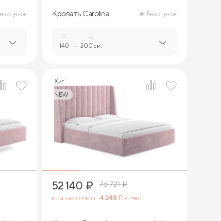
Кровать Carolina
ез оценок
Без оценок
Ш.
Д.
140
-
200 см.
Хит
NEW
4
52 140
₽
76 721
₽
или частями от
4 345
₽ в мес.