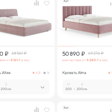
Хит
2
2
40
₽
50 890
₽
68 561
₽
69 276
₽
тями от
4 161
₽ в мес.
или частями от
4 240
₽ в мес.
 Altea
Кровать Alma
4.8
16
Д.
Ш.
Д.
200 см.
200
-
200 см.
Хит