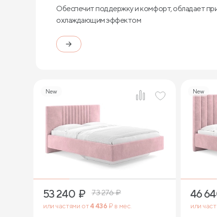
Обеспечит поддержку и комфорт, обладает пр
охлаждающим эффектом
New
New
4
53 240
₽
46 6
73 276
₽
или частями от
4 436
₽ в мес.
или час