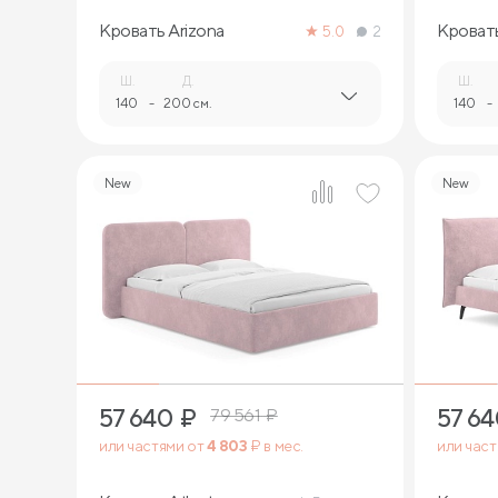
Кровать Arizona
Кроват
5.0
2
Ш.
Д.
Ш.
140
-
200 см.
140
-
New
New
4
57 640
₽
57 6
79 561
₽
или частями от
4 803
₽ в мес.
или час