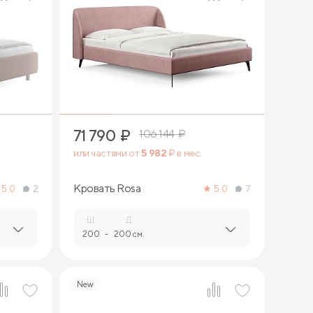
3
71 790
₽
106 144
₽
или частями от
5 982
₽ в мес.
Кровать Rosa
5.0
2
5.0
7
Ш.
Д.
200
-
200 см.
New