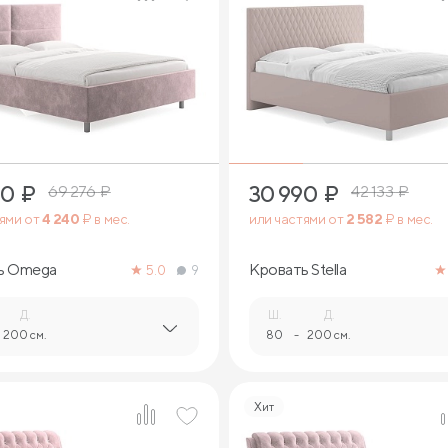
3
3
90
₽
30 990
₽
69 276
₽
42 133
₽
тями от
4 240
₽ в мес.
или частями от
2 582
₽ в мес.
ь Omega
Кровать Stella
5.0
9
Д.
Ш.
Д.
200 см.
80
-
200 см.
Хит