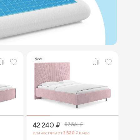
New
4
42 240
₽
57 561
₽
или частями от
3 520
₽ в мес.