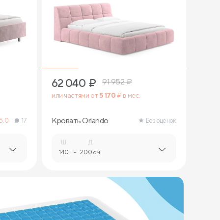
4
62 040
₽
91 952
₽
или частями от
5 170
₽ в мес.
Кровать Orlando
5.0
17
Без оценок
Ш.
Д.
140
-
200 см.