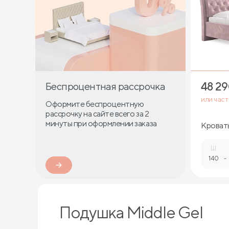
48 2
Беспроцентная рассрочка
или час
Оформите беспроцентную
рассрочку на сайте всего за 2
минуты при оформлении заказа
Кровать 
страза
Ш.
140
-
Подушка Middle Gel