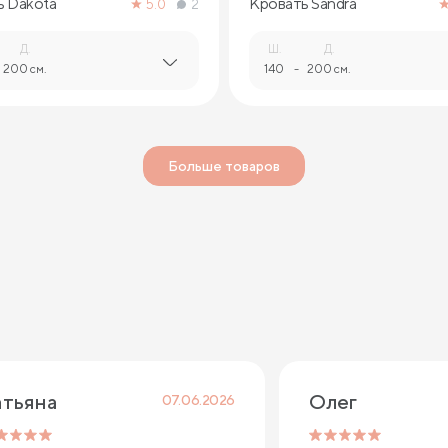
ь Dakota
Кровать Sandra
5.0
2
Д.
Ш.
Д.
200 см.
140
-
200 см.
Больше товаров
атьяна
Олег
07.06.2026