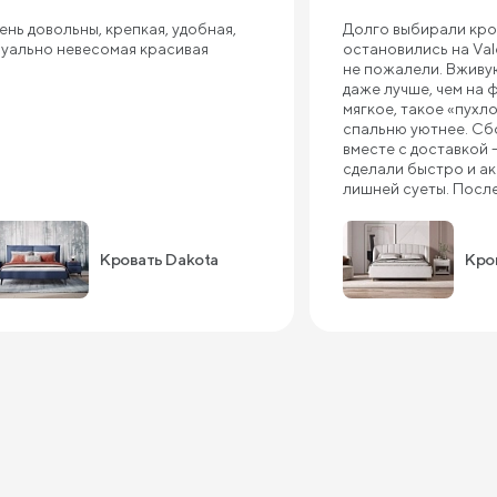
ень довольны, крепкая, удобная,
Долго выбирали кров
зуально невесомая красивая
остановились на Val
не пожалели. Вживу
даже лучше, чем на 
мягкое, такое «пухло
спальню уютнее. Сб
вместе с доставкой 
сделали быстро и ак
лишней суеты. Посл
кровать стоит как вл
шатается и не скрип
приятная на ощупь, 
Кровать Dakota
Кров
качественно, не со
«дешёвки». Очень п
подъемный механизм
сомневались, нужен 
постоянно пользуем
реально много места
часть постельного б
сезонные вещи. Спат
комфортная, встават
Единственное — если
изголовье довольно
поэтому для малень