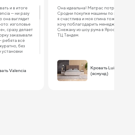
ать и в итоге
Она идеальна! Матрас потрясающий!
encia — ни разу
Сродни покупке машины по эмоциям)
ю она выглядит
я счастлива и моя спина тоже! Очень
фото: изголовье
хочу поблагодарить менеджера
е», сразу делает
Снежану из шоу рума в Ярославле,
орку заказывали
ТЦ Тандем.
— ребята всё
куратно, без
е установки
итая, ничего не
ит. Ткань
выглядит
Кровать Luiza
ать Valencia
здаёт ощущения
(ясмунд)
орадовал
 — сначала
ли он, а теперь
ся. Внутри
, убрали туда
елья и даже
ь удобно, высота
ь легко.
 придираться,
 габаритное,
кой комнаты