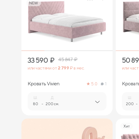
NEW
4
33 590
₽
50 8
45 847
₽
или частями от
2 799
₽ в мес.
или час
Кровать Vivien
Кроват
5.0
1
Ш.
Д.
Ш.
80
-
200 см.
200
-
Хит