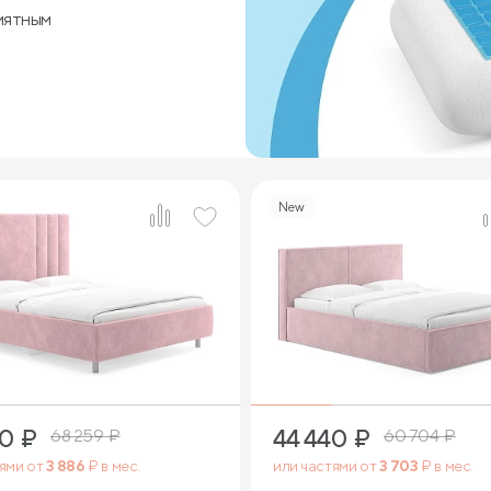
иятным
New
4
4
40
₽
44 440
₽
68 259
₽
60 704
₽
тями от
3 886
₽ в мес.
или частями от
3 703
₽ в мес.