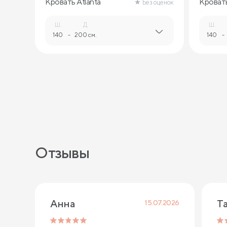
Кровать Atlanta
Кроват
Без оценок
Ш.
Д.
Ш.
140
-
200 см.
140
-
Отзывы
Анна
Т
15.07.2026