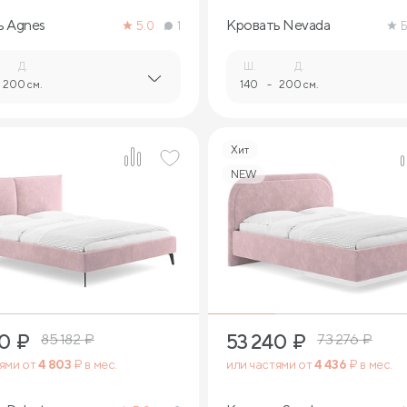
ь Agnes
Кровать Nevada
5.0
1
Б
Д.
Ш.
Д.
200 см.
140
-
200 см.
Хит
NEW
4
4
40
₽
53 240
₽
85 182
₽
73 276
₽
тями от
4 803
₽ в мес.
или частями от
4 436
₽ в мес.