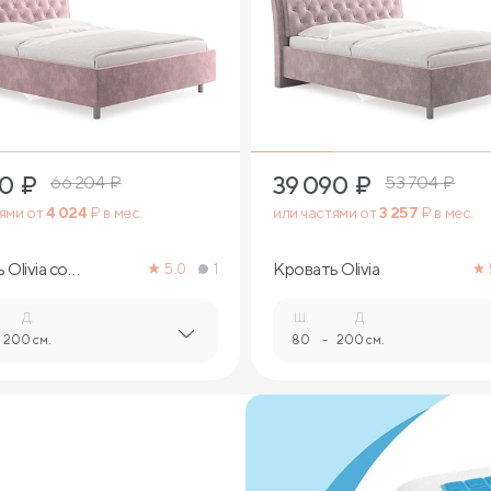
4
3
90
₽
39 090
₽
66 204
₽
53 704
₽
тями от
4 024
₽ в мес.
или частями от
3 257
₽ в мес.
Olivia со
Кровать Olivia
5.0
1
ми
Д.
Ш.
Д.
200 см.
80
-
200 см.