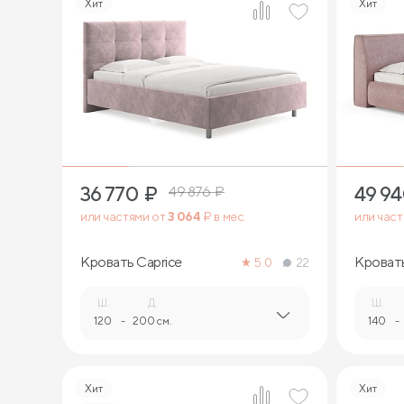
Хит
Хит
7
36 770
₽
49 9
49 876
₽
или частями от
3 064
₽ в мес.
или час
Кровать Caprice
Кровать
5.0
22
Ш.
Д.
Ш.
120
-
200 см.
140
-
Хит
Хит